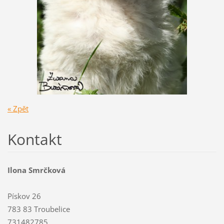
« Zpět
Kontakt
Ilona Smrčková
Pískov 26
783 83 Troubelice
731482785