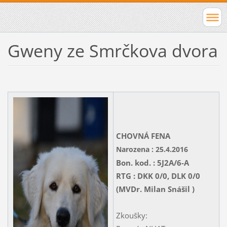
Gweny ze Smrčkova dvora
CHOVNÁ FENA
Narozena : 25.4.2016
Bon. kod. : 5J2A/6-A
RTG : DKK 0/0, DLK 0/0
(MVDr. Milan Snášil )
Zkoušky: