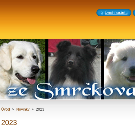
Úvodní stránka
Úvod
>
Novinky
>
2023
2023