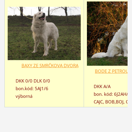
BAXY ZE SMRČKOVA DVORA
BODE Z PETROUP
DKK 0/0 DLK 0/0
DKK A/A
bon.kód: 5AJ1/6
bon. kód: 6J2AH/6
výborná
CAJC, BOB,BOJ, CAC