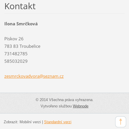
Kontakt
Ilona Smrčková
Pískov 26
783 83 Troubelice
731482785
585032029
zesmrcko
vadvora@
seznam.c
z
© 2014 Všechna práva vyhrazena.
Vytvořeno službou
Webnode
Zobrazit:
Mobilní verzi
|
Standardní verzi