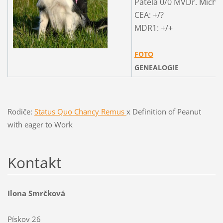
Patela 0/0 MVDr. Michal
CEA: +/?
MDR1: +/+
FOTO
GENEALOGIE
Rodiče:
Status Quo Chancy Remus
x Definition of Peanut
with eager to Work
Kontakt
Ilona Smrčková
Pískov 26