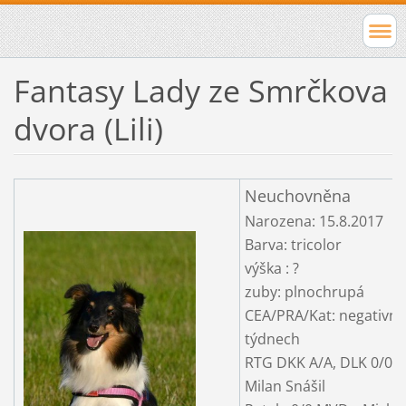
Fantasy Lady ze Smrčkova
dvora (Lili)
Neuchovněna
Narozena: 15.8.2017
Barva: tricolor
výška : ?
zuby: plnochrupá
CEA/PRA/Kat: negativní 
týdnech
RTG DKK A/A, DLK 0/0 
Milan Snášil