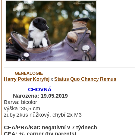
GENEALOGIE
Harry Potter Koryfej
x
Status Quo Chancy Remus
CHOVNÁ
Narozena: 19.05.2019
Barva: bicolor
výška :35,5 cm
zuby:zkus nůžkový, chybí 2x M3
CEA/PRA/Kat: negativní v 7 týdnech
CEA: +/- carrier (by parents)