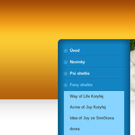
Úvod
Novinky
Psi sheltie
Feny sheltie
Way of Life Koryfej
Acme of Joy Koryfej
Idea of Joy ze Smrčkova
dvora