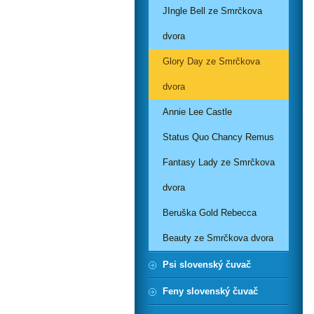
JIngle Bell ze Smrčkova
dvora
Glory Day ze Smrčkova
dvora
Annie Lee Castle
Status Quo Chancy Remus
Fantasy Lady ze Smrčkova
dvora
Beruška Gold Rebecca
Beauty ze Smrčkova dvora
Psi slovenský čuvač
Feny slovenský čuvač