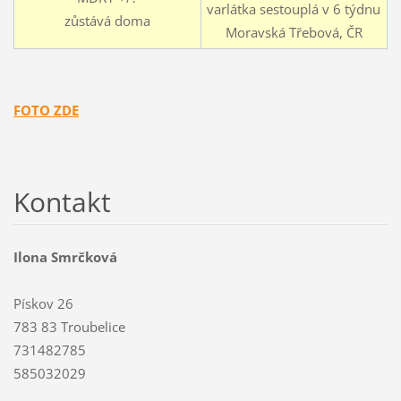
varlátka sestouplá v 6 týdnu
zůstává doma
Moravská Třebová, ČR
FOTO ZDE
Kontakt
Ilona Smrčková
Pískov 26
783 83 Troubelice
731482785
585032029