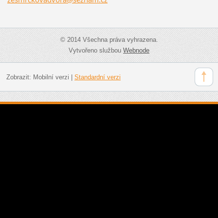
© 2014 Všechna práva vyhrazena.
Vytvořeno službou
Webnode
Zobrazit:
Mobilní verzi
|
Standardní verzi