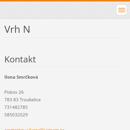
Vrh N
Kontakt
Ilona Smrčková
Pískov 26
783 83 Troubelice
731482785
585032029
zesmrcko
vadvora@
seznam.c
z