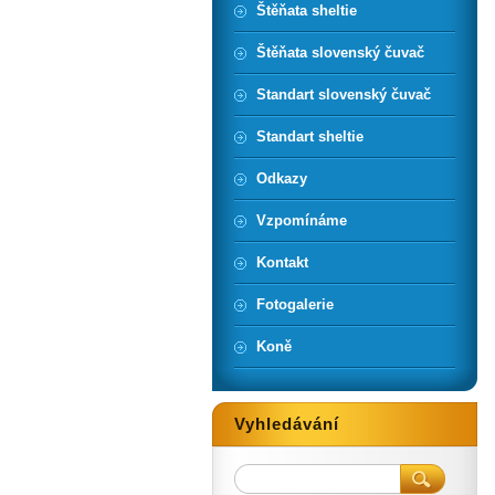
Štěňata sheltie
Štěňata slovenský čuvač
Standart slovenský čuvač
Standart sheltie
Odkazy
Vzpomínáme
Kontakt
Fotogalerie
Koně
Vyhledávání