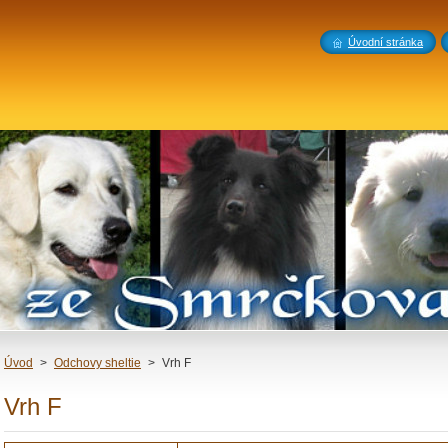
Úvodní stránka
Úvod
>
Odchovy sheltie
>
Vrh F
Vrh F