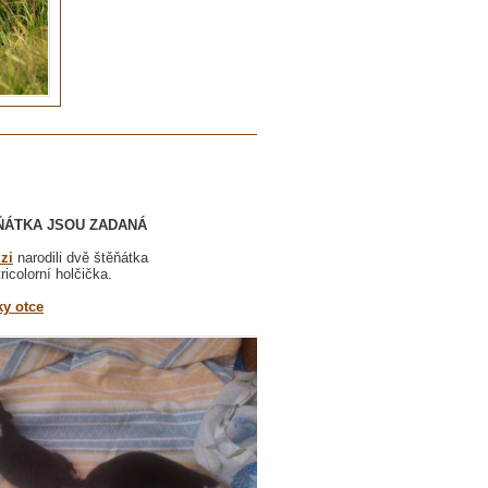
TKA JSOU ZADANÁ
zi
narodili dvě štěňátka
tricolorní holčička.
ky otce