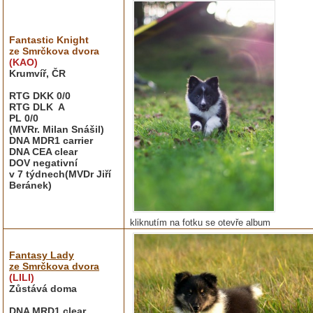
Fantastic Knight
ze Smrčkova dvora
(KAO)
Krumvíř, ČR
RTG DKK 0/0
RTG DLK A
PL 0/0
(MVRr. Milan Snášil)
DNA MDR1 carrier
DNA CEA clear
DOV negativní
v 7 týdnech(MVDr Jiří
Beránek)
kliknutím na fotku se otevře album
Fantasy Lady
ze Smrčkova dvora
(LILI)
Zůstává doma
DNA MRD1 clear