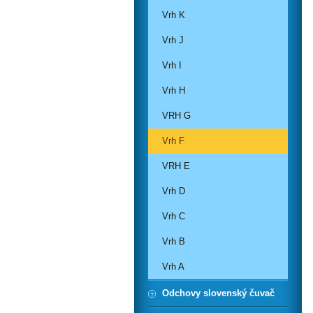
Vrh K
Vrh J
Vrh I
Vrh H
VRH G
Vrh F
VRH E
Vrh D
Vrh C
Vrh B
Vrh A
Odchovy slovenský čuvač