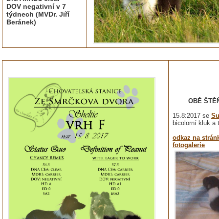
DOV negativní v 7
týdnech (MVDr. Jiří
Beránek)
OBĚ ŠTĚŇÁ
15.8:2017 se
Su
bicolorní kluk a 
odkaz na strán
fotogalerie